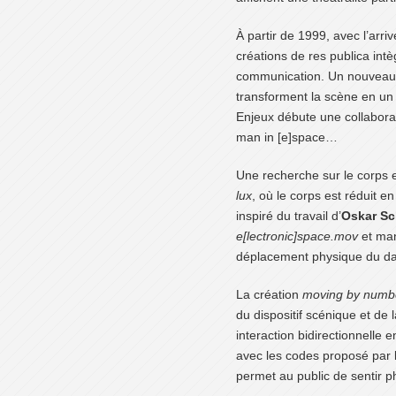
À partir de 1999, avec l’arriv
créations de res publica in
communication. Un nouveau
transforment la scène en un d
Enjeux débute une collaborat
man in [e]space…
Une recherche sur le corps 
lux
, où le corps est réduit 
inspiré du travail d’
Oskar S
e[lectronic]space.mov
et ma
déplacement physique du dan
La création
moving by numb
du dispositif scénique et de
interaction bidirectionnelle 
avec les codes proposé par l
permet au public de sentir p