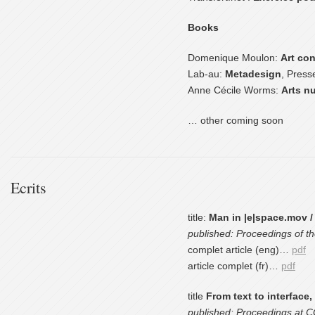
Books
Domenique Moulon:
Art co
Lab-au:
Metadesign
, Press
Anne Cécile Worms:
Arts n
… other coming soon
Ecrits
title:
Man in |e|space.mov /
published: Proceedings of t
complet article (eng)…
pdf
article complet (fr)…
pdf
title
From text to interface,
published: Proceedings at C