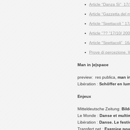
Article “Danza Sì” 17
Article “Gazzetta del
Article “Spettacoli ” 1
Article “?? “17/10/ 20
Article “Spettacoli” 1
Prove di percezione. 
Man in |e|space
preview: res publica,
man i
Libération :
Schöffer en lum
Enjeux
Mitteldeutsche Zeitung:
Bild
Le Monde :
Danse et multi
Libération :
Danse. Le festi
Transfert.net :
Exercice pou