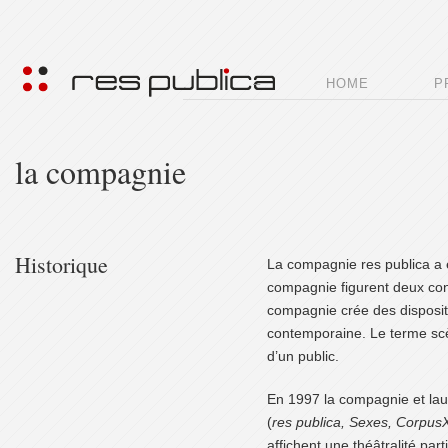
.
–
HOME
P
la compagnie
Historique
La compagnie res publica a é
compagnie figurent deux con
compagnie crée des dispositi
contemporaine. Le terme sc
d’un public.
En 1997 la compagnie et laur
(
res publica, Sexes, Corpus
affichent une théâtralité part