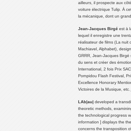
ailleurs, il prospecte aux c
voiture électrique Tulip. À c
la mécanique, dont un grand
Jean-Jacques Birgé
est à 
lequel il enregistre une tren
réalisateur de films (La nui
Machiavel, Alphabet), design
GRRR, Jean-Jacques Birgé se 
du sens et créer des émotion
International, 2 fois Prix SA
Pompidou Flash Festival, Pri
Excellence Honorary Mention
Victoires de la Musique, etc.
LAb|au|
developed a transdis
theoretic methods, examining
the technological progress w
information ] displays the th
concerns the transposition 