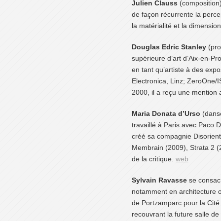
Julien Clauss
(composition) 
de façon récurrente la perc
la matérialité et la dimensi
Douglas Edric Stanley
(pro
supérieure d’art d’Aix-en-Pro
en tant qu’artiste à des expos
Electronica, Linz; ZeroOne/
2000, il a reçu une mention a
Maria Donata d’Urso
(danse
travaillé à Paris avec Paco 
créé sa compagnie Disorient
Membrain (2009), Strata 2 (2
de la critique.
web
Sylvain Ravasse
se consacr
notamment en architecture où
de Portzamparc pour la Cit
recouvrant la future salle d