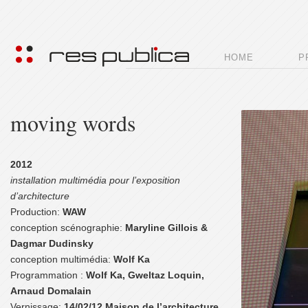
.
–
HOME
P
moving words
2012
installation multimédia pour l’exposition
d’architecture
Production:
WAW
conception scénographie:
Maryline Gillois &
Dagmar Dudinsky
conception multimédia:
Wolf Ka
Programmation :
Wolf Ka, Gweltaz Loquin,
Arnaud Domalain
Vernissage:
14/02/12 Maison de l’architecture